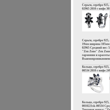
Серьги, серебро 925,
02965 2010 г инфо 30
Серьги, серебро 925
19мм ширина 105мм 
02965 Средний вес: 5
"Zen Zone" Zen Zone
гармонии и красоты
Взаимопроникновени
культур Востока и З
контрастов и проти
Кольцо, серебро 925,
Настроения неоновог
00534 2010 г инфо 24
французских кофеин
роскошь индийских 
коралловых рифов и
побережий Бали, ди
тенденций Милана – 
ввоэлзоплотилось в
Zen Zone Дизайнеры
традиционному подх
Кольцо, серебро 925
украшений, как де
0010221sk-00534 Сред
образ Украшения Ze
Торговая марка: "Ze