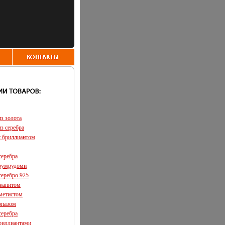
з золота
з серебра
с бриллиантом
серебра
изумрудоми
серебро 925
фианитом
аметистом
опазом
серебра
бриллиантами