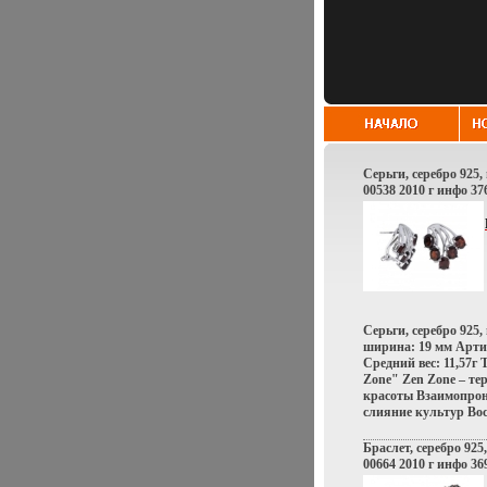
Серьги, серебро 925, 
00538 2010 г инфо 37
Серьги, серебро 925,
ширина: 19 мм Арти
Средний вес: 11,57г
Zone" Zen Zone – те
красоты Взаимопро
слияние культур Вос
сочетание контрасто
противоположносте
Браслет, серебро 925,
неонового Токио, об
00664 2010 г инфо 36
кофеин, безудержна