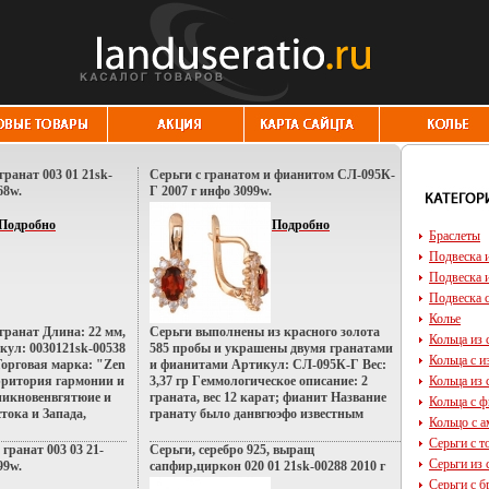
гранат 003 01 21sk-
Серьги с гранатом и фианитом СЛ-095К-
68w.
Г 2007 г инфо 3099w.
Подробно
Подробно
Браслеты
Подвеска и
Подвеска и
Подвеска 
Колье
 гранат Длина: 22 мм,
Серьги выполнены из красного золота
Кольца из 
кул: 0030121sk-00538
585 пробы и украшены двумя гранатами
Кольца с 
 Торговая марка: "Zen
и фианитами Артикул: СЛ-095К-Г Вес:
рритория гармонии и
3,37 гр Гeммологическое описание: 2
Кольца из 
никновенвгятюие и
граната, вес 12 карат; фианит Название
Кольца с 
тока и Запада,
гранату было данвгюэфо известным
Кольцо с 
в и
ученым и алхимиком Альбертусом
Серьги с т
й Настроения
Магнусом и происходит от латинского
 гранат 003 03 21-
Серьги, серебро 925, выращ
аяние французских
слова "granatus" - так назывались
Серьги из 
99w.
сапфир,циркон 020 01 21sk-00288 2010 г
я роскошь индийских
зернышки гранатового дерева К гранатам
инфо 3016w.
Серьги с 