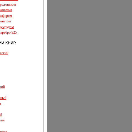
аухтопазом
фианитом
сапфиром
ранатом
изумрудом
серебро 925
еский
кий
ьный
а
ий
ния
нтези