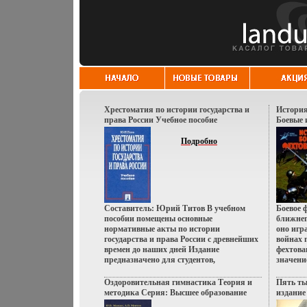
Хрестоматия по истории государства и
История
права России Учебное пособие
Боевые 
Издательство: ТК Велби, 2002 г Твердый
переплет, 472 стр ISBN 5-902171-44-X
Подробно
Тираж: 10000 экз Формат: 60x90/16
(~145х217 мм) инфо 995u.
Составитель: Юрий Титов В учебном
Боевое ф
пособии помещены основные
ближнег
нормативные акты по истории
оно игр
государства и права России с древнейших
войнах 
времен до наших дней Издание
фехтова
предназначено для студентов,
значени
аспирантов, пвгохиреподавателей
с широк
высших юридических и исторических
автомат
Оздоровительная гимнастика Теория и
Пять ты
учебных заведений, для всех
артилле
методика Серия: Высшее образование
издание
интересующихся историей нашей страны.
книги, 
инфо 8783u.
Издател