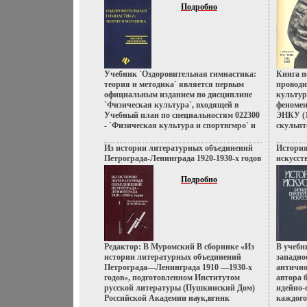
историч
обложка
Подробно
все осн
тактики
Вершино
вопйофе
фехтова
характе
Учебник `Оздоровительная гимнастика:
Книга п
же врем
теория и методика` является первым
проводи
разделы
официальным изданием по дисциплине
культур
штыково
`Физическая культура`, входящей в
феномен
сохраня
Учебный план по специальностям 022300
ЭНКУ (1
сих пор
- `Физическая культура и спортвгмро` и
скульпт
интерес
022500 - `Адаптивная физическая
Яповгн
соверше
культура` В учебнике впервые
деревян
Из истории литературных объединений
рукопаш
История
представлены теоретико-методические
Работы
Петрограда-Ленинграда 1920-1930-х годов
любител
искусст
основы особой исторически сложившейся
комплек
Исследования и материалы В двух книгах
сцениче
Сохранн
области физического воспитания -
причудл
Книга 1 Букинистическое издание
Содержа
Высшая 
Подробно
оздоровительной гимнастики, имеющей
и Синго
Сохранность: Хорошая Издательство:
c 3-4 И
336 стр
многочисленные организационные
фундаме
Наука, 2002 г Твердый инфо 12690u.
Справоч
экз Фор
формы, виды оздоровительно-
преломл
Библиог
13641u.
квопвыондиционной и оздоровительно-
вопчув 
Автор В
спортивной направленности, а также
крестья
группы эффективных оздоровительных
изложен
Редактор: В Муромский В сборнике «Из
В учебн
средств и оригинальные методы их
полумир
истории литературных объединений
западно
применения Авторы Юрий Менхин
на уров
Петрограда—Ленинграда 1910 —1930-х
антично
Анатолий Менхин.
отягоще
годов», подготовленном Институтом
автора 
Автор Г
русской литературы (Пушкинский Дом)
идейно-
Российской Академии наук,вгннк
каждого