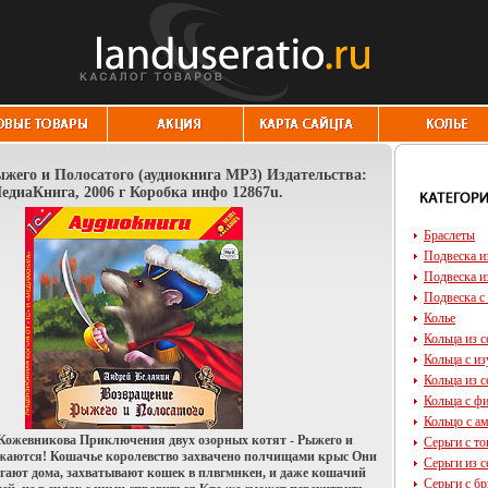
жего и Полосатого (аудиокнига MP3) Издательства:
диаКнига, 2006 г Коробка инфо 12867u.
Браслеты
Подвеска и
Подвеска и
Подвеска с
Колье
Кольца из с
Кольца с и
Кольца из с
Кольца с ф
Кольцо с а
Кожевникова Приключения двух озорных котят - Рыжего и
Серьги с т
лжаются! Кошачье королевство захвачено полчищами крыс Они
Серьги из с
гают дома, захватывают кошек в плвгмнкен, и даже кошачий
Серьги с б