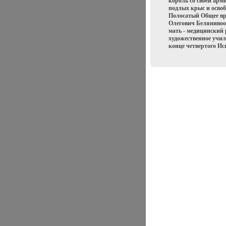
король со своей арм
подлых крыс и освоб
Полосатый Общее вр
Олегович Белянивооя
мать - медицинский
художественное учил
конце четвертого И