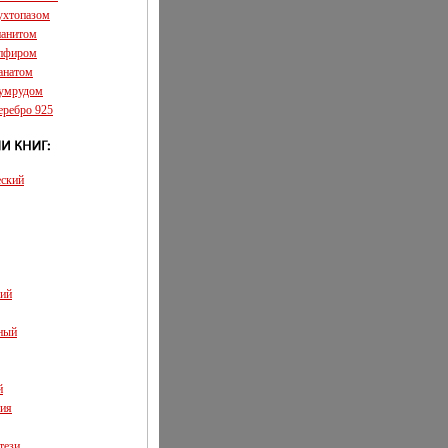
аухтопазом
ианитом
апфиром
ранатом
зумрудом
еребро 925
еский
кий
ный
й
ия
тези