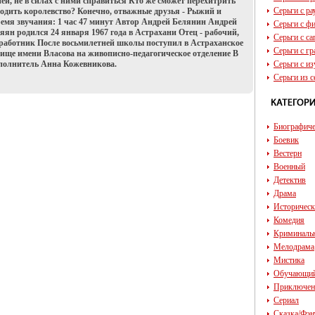
ией, не в силах с ними справиться Кто же сможет перехитрить
Серьги с р
одить королевство? Конечно, отважные друзья - Рыжий и
емя звучания: 1 час 47 минут Автор Андрей Белянин Андрей
Серьги с ф
ян родился 24 января 1967 года в Астрахани Отец - рабочий,
Серьги с с
 работник После восьмилетней школы поступил в Астраханское
Серьги с г
ище имени Власова на живописно-педагогическое отделение В
сполнитель Анна Кожевникова.
Серьги с и
Серьги из с
Биографич
Боевик
Вестерн
Военный
Детектив
Драма
Историчес
Комедия
Криминаль
Мелодрама
Мистика
Обучающи
Приключен
Сериал
Сказка/Фэн