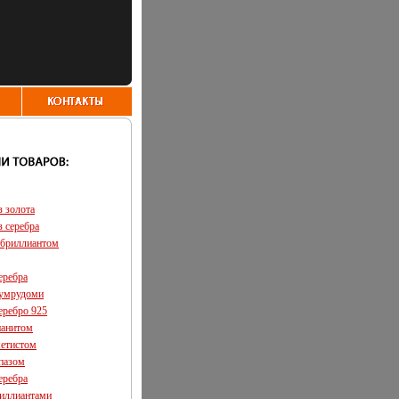
з золота
з серебра
 бриллиантом
еребра
зумрудоми
еребро 925
ианитом
метистом
опазом
еребра
риллиантами