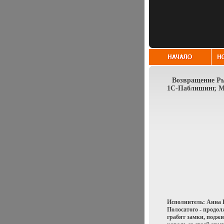
Возвращение Ры
1С-Паблишинг, Ме
Исполнитель: Анна 
Полосатого - продо
грабят замки, поджи