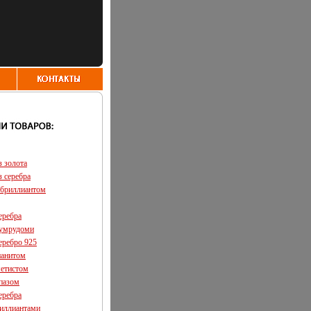
з золота
з серебра
 бриллиантом
еребра
зумрудоми
еребро 925
ианитом
метистом
опазом
еребра
риллиантами