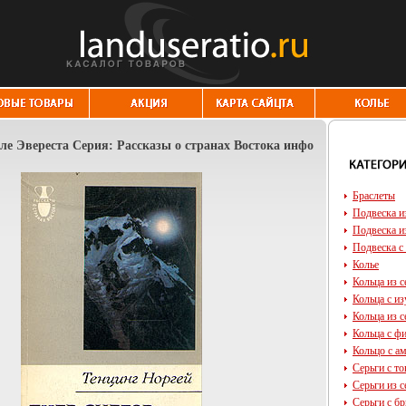
ле Эвереста Серия: Рассказы о странах Востока инфо
Браслеты
Подвеска и
Подвеска и
Подвеска с
Колье
Кольца из с
Кольца с и
Кольца из с
Кольца с ф
Кольцо с а
Серьги с т
Серьги из с
Серьги с б