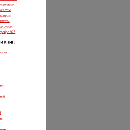
аухтопазом
ианитом
апфиром
ранатом
зумрудом
еребро 925
еский
кий
ный
й
ия
тези