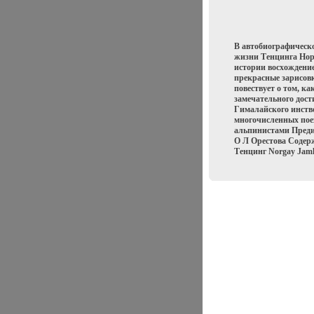
В автобиографическо
жизни Тенцинга Нор
истории восхождени
прекрасные зарисовк
повествует о том, к
замечательного дост
Гималайского инств
многочисленных поез
альпинистами Предис
О Л Орестова Содер
Тенцинг Norgay Jaml