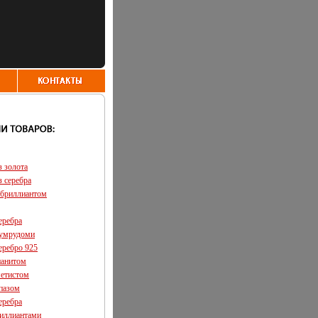
з золота
з серебра
 бриллиантом
еребра
зумрудоми
еребро 925
ианитом
метистом
опазом
еребра
риллиантами