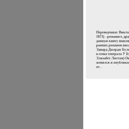
Переводчики: Викто
1873) - романист, др
данную книгу вошли
ранних романов пис
Эдвард Джордж Булве
в семье генерала У 
Элизабет Литтон) О
женился и опубликов
от .