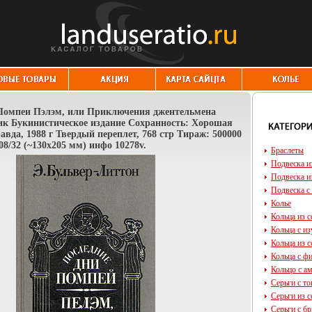
Помпеи Пэлэм, или Приключения джентельмена
ик Букинистическое издание Сохранность: Хорошая
авда, 1988 г Твердый переплет, 768 стр Тираж: 500000
08/32 (~130х205 мм) инфо 10278v.
Браслеты
Подвеска и
Подвеска и
Подвеска с
Колье
Кольца из с
Кольца с и
Кольца из с
Кольца с ф
Кольцо с а
Серьги с т
Серьги из с
Серьги с б