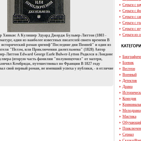
Серьги с р
Серьги с ф
Серьги с с
Серьги с г
Серьги с и
Серьги из с
р Хинкис А Кулишер Эдуард Джордж Бульвер-Литтон (1803 -
аматург, один из наиболее известных писателей своего времени В
 исторический роман qвгнпф"Последние дни Помпей" и один из
ателя "Пелэм, или Приключения джентльмена" (1828) Автор
р-Литтон Edward George Earle Bulwer-Lytton Родился в Лондоне
Биографич
Булвера (вторую часть фамилии "полувопцччил" от матери,
Боевик
кончил Кембридж, путешествовал по Франции В 1827 году
ал свой первый роман, не имевший успеха у публики, - в отличие
Вестерн
Военный
Детектив
Драма
Историчес
Комедия
Криминаль
Мелодрама
Мистика
Обучающи
Приключен
Сериал
Сказка/Фэн