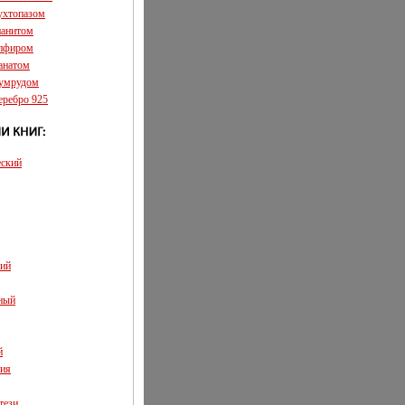
аухтопазом
ианитом
апфиром
ранатом
зумрудом
еребро 925
еский
кий
ный
й
ия
тези