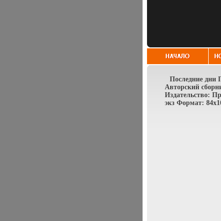
Последние дни 
Авторский сборн
Издательство: Пр
экз Формат: 84x1