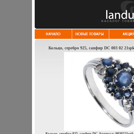
Кольцо, серебро 925, сапфир DC 003 02 21spk
Кольцо, серебро 925, сапфир DC Артикул: 0030221spk-