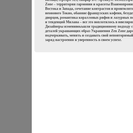
Zone – территория гармонии и красоты Взаимопрони
Востока и Запада, сочетание контрастов и провгюлн
неонового Токио, обаяние французских кофеин, безу
дворцов, романтика коралловых рифов и лазурных п
и тенденций Милана – все это воплотилось в ювелир
Дизайнеры изменивоьъшли традиционному подходу с
деталей украшающих образ Украшения Zen Zone дар
подчеркивать, менять и создавать свой неповторимый
заряд настроения и уверенность в своем успехе.