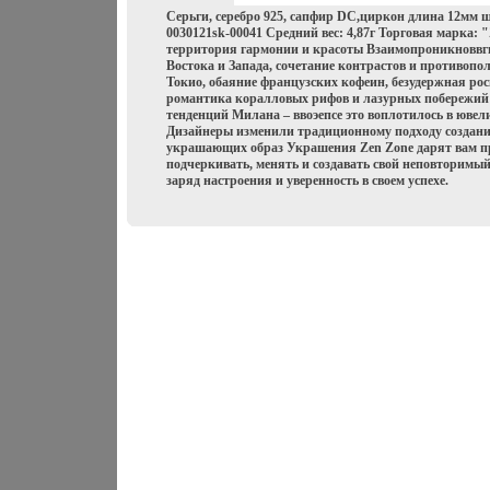
Серьги, серебро 925, сапфир DC,циркон длина 12мм
0030121sk-00041 Средний вес: 4,87г Торговая марка: 
территория гармонии и красоты Взаимопроникноввг
Востока и Запада, сочетание контрастов и противопо
Токио, обаяние французских кофеин, безудержная ро
романтика коралловых рифов и лазурных побережий
тенденций Милана – ввоэепсе это воплотилось в юве
Дизайнеры изменили традиционному подходу создани
украшающих образ Украшения Zen Zone дарят вам п
подчеркивать, менять и создавать свой неповторимый
заряд настроения и уверенность в своем успехе.