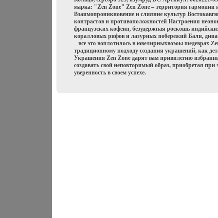
марка: "Zen Zone" Zen Zone – территория гармонии 
Взаимопроникновение и слияние культур Востокавгюя
контрастов и противоположностей Настроения неонов
французских кофеин, безудержная роскошь индийски
коралловых рифов и лазурных побережий Бали, дин
– все это воплотилось в ювелирныхвоэоы шедеврах Z
традиционному подходу создания украшений, как де
Украшения Zen Zone дарят вам привилегию избранны
создавать свой неповторимый образ, приобретая при 
уверенность в своем успехе.