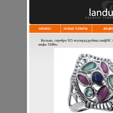
Кольцо, серебро 925 изумруд,рубин,сапфDC 0
инфо 3180w.