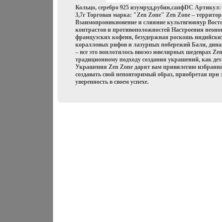
Кольцо, серебро 925 изумруд,рубин,сапфDC Артикул: 
3,7г Торговая марка: "Zen Zone" Zen Zone – террито
Взаимопроникновение и слияние культвгюянур Восток
контрастов и противоположностей Настроения неонов
французских кофеин, безудержная роскошь индийски
коралловых рифов и лазурных побережий Бали, дин
– все это воплотилось ввоэоэ ювелирных шедеврах Z
традиционному подходу создания украшений, как де
Украшения Zen Zone дарят вам привилегию избранны
создавать свой неповторимый образ, приобретая при 
уверенность в своем успехе.