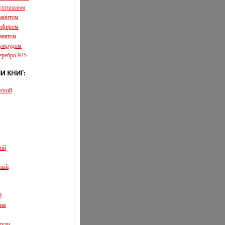
аухтопазом
ианитом
апфиром
ранатом
зумрудом
еребро 925
еский
кий
ный
й
ия
тези