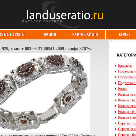
 925, гранат 003 03 21-00541 2009 г инфо 3707w.
Браслеты
Подвеска и
Подвеска и
Подвеска с
Колье
Кольца из с
Кольца с и
Кольца из с
Кольца с ф
Кольцо с а
Серьги с т
Серьги из с
Серьги с б
5, гранат родиевое покрытие ширина 13мм L19см Артикул: