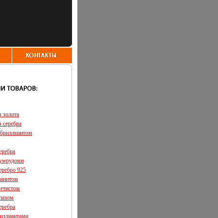
з золота
з серебра
 бриллиантом
еребра
зумрудоми
еребро 925
ианитом
метистом
опазом
еребра
риллиантами