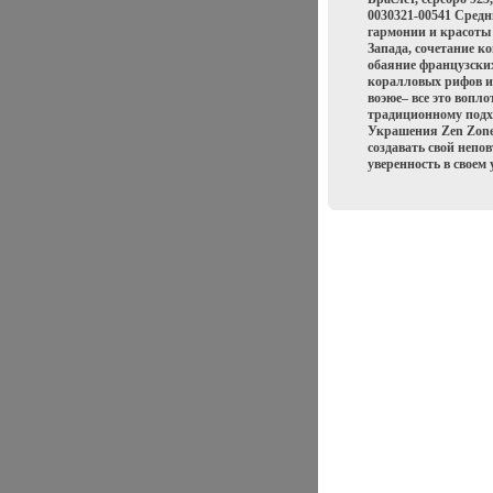
0030321-00541 Средн
гармонии и красоты
Запада, сочетание к
обаяние французски
коралловых рифов и
воэюе– все это вопл
традиционному подх
Украшения Zen Zone
создавать свой непо
уверенность в своем 