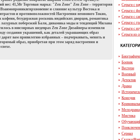
ий вес: 41,58г Торговая марка: "Zen Zone" Zen Zone – территория
Серьги с р
 Взаимопрониквгярхновение и слияние культур Востока и
Серьги с ф
онтрастов и противоположностей Настроения неонового Токио,
Серьги с с
х кофеин, безудержная роскошь индийских дворцов, романтика
Серьги с г
 лазурных побережий Бали, динамика моды и тенденций Милана
отилось в ювелирных шедеврах Zen Zone Дизайнеры изменили
Серьги с и
оду создания украшений, как деталей украшающих образ
Серьги из с
 дарят вам привилегию избранных – подчеркивать, менять и
вторимый образ, приобретая при этом заряд настроения и
успехе.
Биографич
Боевик
Вестерн
Военный
Детектив
Драма
Историчес
Комедия
Криминаль
Мелодрама
Мистика
Обучающи
Приключен
Сериал
Сказка/Фэн