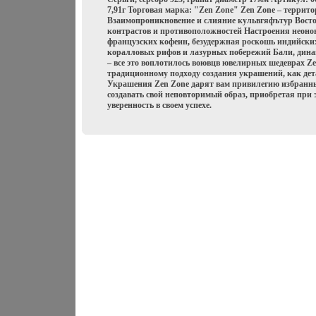
7,91г Торговая марка: "Zen Zone" Zen Zone – террит
Взаимопроникновение и слияние кульвгяфътур Восток
контрастов и противоположностей Настроения неонов
французских кофеин, безудержная роскошь индийски
коралловых рифов и лазурных побережий Бали, дин
– все это воплотилось воювцв ювелирных шедеврах Z
традиционному подходу создания украшений, как де
Украшения Zen Zone дарят вам привилегию избранны
создавать свой неповторимый образ, приобретая при 
уверенность в своем успехе.