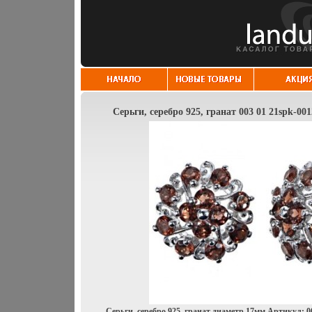
Серьги, серебро 925, гранат 003 01 21spk-00
Серьги, серебро 925, гранат диаметр 17мм Артикул: 0