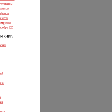
аухтопазом
ианитом
апфиром
ранатом
зумрудом
еребро 925
еский
кий
ный
й
ия
тези