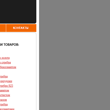
з золота
з серебра
 бриллиантом
еребра
зумрудоми
еребро 925
ианитом
метистом
опазом
еребра
риллиантами