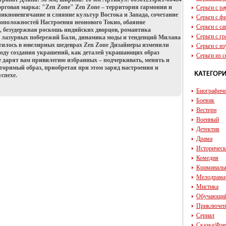
Торговая марка: "Zen Zone" Zen Zone – территория гармонии и
Серьги с р
кновевгячание и слияние культур Востока и Запада, сочетание
Серьги с ф
оположностей Настроения неонового Токио, обаяние
Серьги с с
, безудержная роскошь индийских дворцов, романтика
Серьги с г
 лазурных побережий Бали, динамика моды и тенденций Милана
отилось в ювелирных шедеврах Zen Zone Дизайнеры изменили
Серьги с и
оду создания украшений, как деталей украшающих образ
Серьги из с
 дарят вам привилегию избранных – подчеркивать, менять и
вторимый образ, приобретая при этом заряд настроения и
успехе.
Биографич
Боевик
Вестерн
Военный
Детектив
Драма
Историчес
Комедия
Криминаль
Мелодрама
Мистика
Обучающи
Приключен
Сериал
Сказка/Фэн