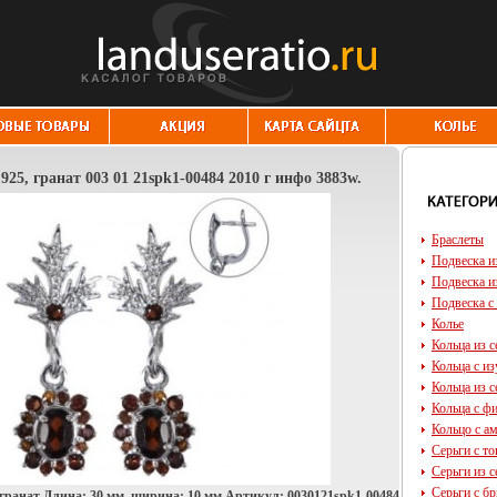
 925, гранат 003 01 21spk1-00484 2010 г инфо 3883w.
Браслеты
Подвеска и
Подвеска и
Подвеска с
Колье
Кольца из с
Кольца с и
Кольца из с
Кольца с ф
Кольцо с а
Серьги с т
Серьги из с
Серьги с б
, гранат Длина: 30 мм, ширина: 10 мм Артикул: 0030121spk1-00484