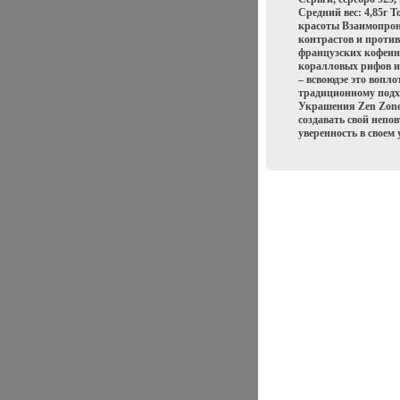
Средний вес: 4,85г 
красоты Взаимопрони
контрастов и против
французских кофеин
коралловых рифов и
– всвоюдэе это вопл
традиционному подх
Украшения Zen Zone
создавать свой непо
уверенность в своем 