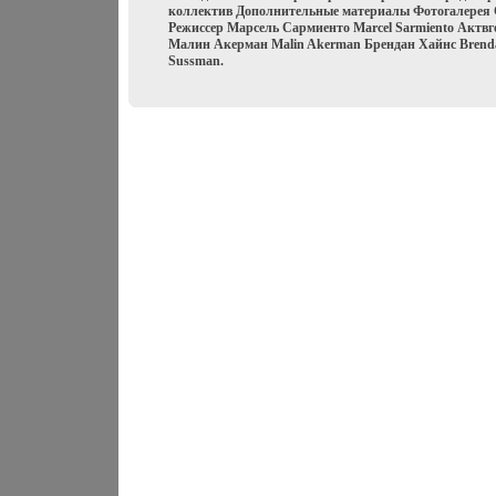
коллектив Дополнительные материалы Фотогалерея 
Режиссер Марсель Сармиенто Marcel Sarmiento Актвго
Малин Акерман Malin Akerman Брендан Хайнс Brenda
Sussman.