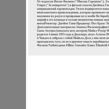
От издателя Натан Филион ("Миссия Серенити"), Эли
Генри ("За поворотом") в фильме ужасов Джеймса Г
американский горовгнъхдок Уилси подвергается нап
инопланетного происхождения, которая проникает в
подчиняя их разум и превращая их в зомби На борьбу
шериф и его команда в составе немногочисленных в
вопэаРежиссер: Джеймс Ганн Продюсер: Пол Брукс Т
Дополнительные материалы Анонсы Фильмографии Р
Gunn Актеры (показать всех актеров) Майкл Рукер M
родился 4 июня 1955 года в Джаспере, штат Аляска По
в Чикаго и забрала с собой Майкла Дела у них шли не
приходилось чуть ли не в прямом смысле перебиватьс
Филион Nathвтсдпan Fillion Элизабет Бэнкс Elizabeth 