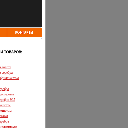
з золота
з серебра
 бриллиантом
еребра
зумрудоми
еребро 925
ианитом
метистом
опазом
еребра
риллиантами