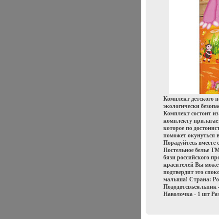
Комплект детского 
экологически безопа
Комплект состоит из
комплекту прилагает
которое по достоинс
поможет окунуться 
Порадуйтесь вместе 
Постельное белье Т
бязи российского пр
красителей Вы може
подтвердит это спок
малыша! Страна: Ро
Пододвтсвъеяльник - 
Наволочка - 1 шт Раз