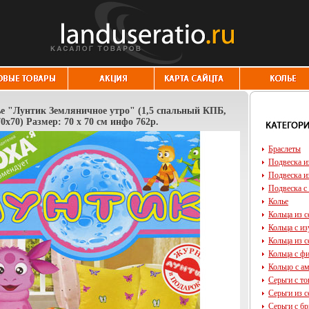
ье "Лунтик Земляничное утро" (1,5 спальный КПБ,
0х70) Размер: 70 х 70 см инфо 762p.
Браслеты
Подвеска и
Подвеска и
Подвеска с
Колье
Кольца из с
Кольца с и
Кольца из с
Кольца с ф
Кольцо с а
Серьги с т
Серьги из с
Серьги с б