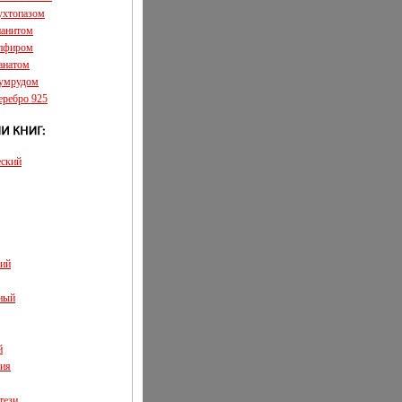
аухтопазом
ианитом
апфиром
ранатом
зумрудом
еребро 925
еский
кий
ный
й
ия
тези