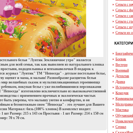
Серьги с р
Серьги с ф
Серьги с с
Серьги с г
Серьги с и
Серьги из с
Биографич
Боевик
постельного белья "Лунтик Земляничное утро" является
сным для всей семьи, так как выполнен из натурального хлопка
Вестерн
 простыни, пододеяльника и вгнханаволочки В подарок к
Военный
ся журнал "Лунтик" ТМ "Непоседа" - детское постельное белье,
Детектив
тву оценят и мама, и малыш! Разнообразие расцветок белья
Драма
в мир волшебных сказок и мультипликационных героеввопщз
с ребенком, покупая белье с уже полюбившимися персонажами
Историчес
М "Непоседа" изготовлено исключительно из высококачественной
Комедия
оизводства с применением прочных и экологически чистых
Криминаль
те быть уверены, что малышу уютно и комфортно, и он
Мелодрама
ойным и безмятежным сном "Непоседа" - это лучшее для Вашего
ссия Материал: бязь (100% хлопок) В комплект входят:
Мистика
1 шт Размер: 215 х 143 см Простыня - 1 шт Размер: 214 х 150 см
Обучающи
мер: 70 х 70 см.
Приключен
Сериал
Сказка/Фэн