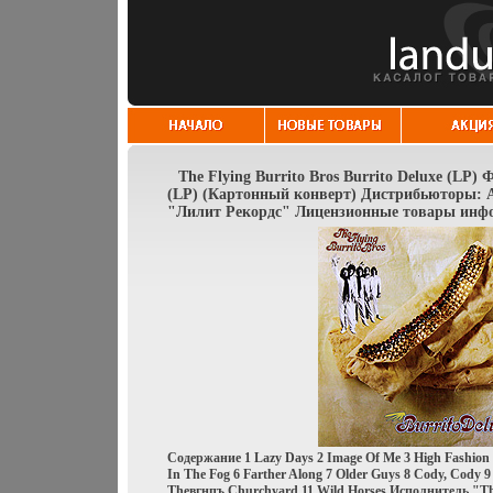
The Flying Burrito Bros Burrito Deluxe (LP
(LP) (Картонный конверт) Дистрибьюторы: 
"Лилит Рекордс" Лицензионные товары инфо
Содержание 1 Lazy Days 2 Image Of Me 3 High Fashion 
In The Fog 6 Farther Along 7 Older Guys 8 Cody, Cody 
Theвгнпъ Churchyard 11 Wild Horses Исполнитель "The