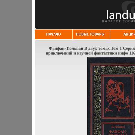
Фанфан-Тюльпан В двух томах Том 1 Серия
приключений и научной фантастики инфо 116