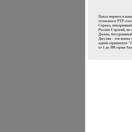
Показ первого в наш
телеканале РТР стал
Сериал, покоривший 
Россию Строгий, но
Джина, бесстрашный
Джулия - эти имена 
одной сериивоптп "
от 1 до 300 серии Ав