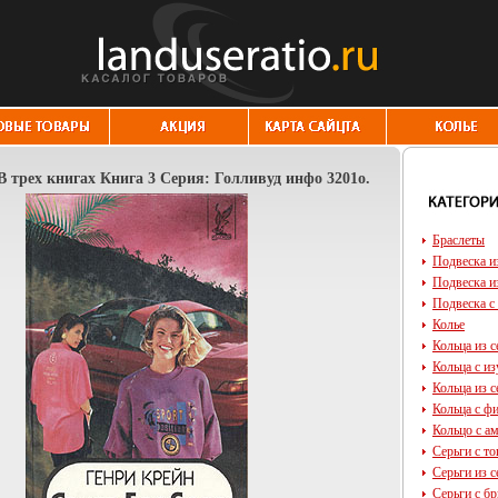
В трех книгах Книга 3 Серия: Голливуд инфо 3201o.
Браслеты
Подвеска и
Подвеска и
Подвеска с
Колье
Кольца из с
Кольца с и
Кольца из с
Кольца с ф
Кольцо с а
Серьги с т
Серьги из с
Серьги с б