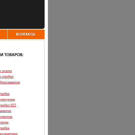
з золота
з серебра
 бриллиантом
еребра
зумрудоми
еребро 925
ианитом
метистом
опазом
еребра
риллиантами