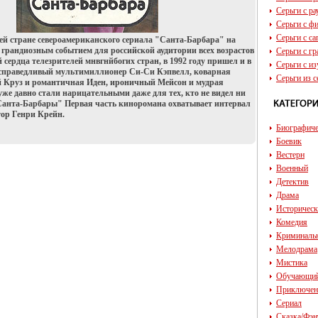
Серьги с р
Серьги с ф
Серьги с с
ей стране североамериканского сериала "Санта-Барбара" на
 грандиозным событием для российской аудитории всех возрастов
Серьги с г
сердца телезрителей мнвгнйбогих стран, в 1992 году пришел и в
Серьги с и
 справедливый мультимиллионер Си-Си Кэпвелл, коварная
Серьги из с
 Круз и романтичная Иден, ироничный Мейсон и мудрая
уже давно стали нарицательными даже для тех, кто не видел ни
Санта-Барбары" Первая часть киноромана охватывает интервал
тор Генри Крейн.
Биографич
Боевик
Вестерн
Военный
Детектив
Драма
Историчес
Комедия
Криминаль
Мелодрама
Мистика
Обучающи
Приключен
Сериал
Сказка/Фэн