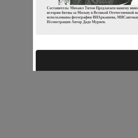
Составитель: Михаил Титов Предлагаем вашему вн
истории битвы за Москву в Великой Отечественной во
использованы фотографии ВИАркашева, МИСавгмы
Иллюстрации Автор Дадо Муриев.