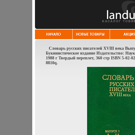
Словарь русских писателей XVIII века Выпу
Букинистическое издание Издательство: Наук
1988 г Твердый переплет, 360 стр ISBN 5-02-02
8810q.