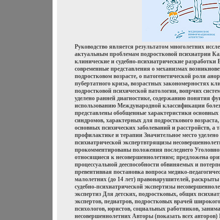
Руководство является результатом многолетних иссл
актуальным проблемам подростковой психиатрии Ка
клинические и судебно-психиатрические разработки 
современные представления о механизмах возникнове
подростковом возрасте, о патогенетической роли ан
пубертатного криза, возрастных закономерностях к
подростковой психической патологии, вопрчих сист
уделено ранней диагностике, содержанию понятия фу
использованию Международной классификации болез
представлены обобщенные характеристики основных
синдромов, характерных для подросткового возраста
основных психических заболеваний и расстройств, а 
профилактике и терапии Значительное место уделено 
психиатрической экспертвтрящизы несовершеннолет
прокомментированы положения последнего Уголовного
относящиеся к несовершеннолетним; предложена ори
процессуальной дееспособности обвиняемых и потер
превентивная постановка вопроса медико-педагогиче
малолетних (до 14 лет) правонарушителей, раскрыты
судебно-психиатрической экспертизы несовершеннол
экспертиз Для детских, подростковых, общих психиат
экспертов, педиатров, подростковых врачей широког
психологов, юристов, социальных работников, зани
несовершеннолетних Авторы (показать всех авторов) 