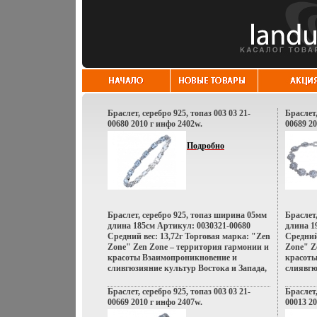
Браслет, серебро 925, топаз 003 03 21-
Браслет,
00680 2010 г инфо 2402w.
00689 20
Подробно
Браслет, серебро 925, топаз ширина 05мм
Браслет
длина 185см Артикул: 0030321-00680
длина 1
Средний вес: 13,72г Торговая марка: "Zen
Средний
Zone" Zen Zone – территория гармонии и
Zone" Z
красоты Взаимопроникновение и
красоты
сливгюзияние культур Востока и Запада,
слиявгю
сочетание контрастов и
сочетан
противоположностей Настроения
противо
Браслет, серебро 925, топаз 003 03 21-
Браслет,
неонового Токио, обаяние французских
неоново
00669 2010 г инфо 2407w.
00013 20
кофеин, безудержная роскошь индийских
кофеин,